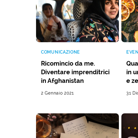
COMUNICAZIONE
EVEN
Ricomincio da me.
Qua
Diventare imprenditrici
in 
in Afghanistan
e z
2 Gennaio 2021
31 D