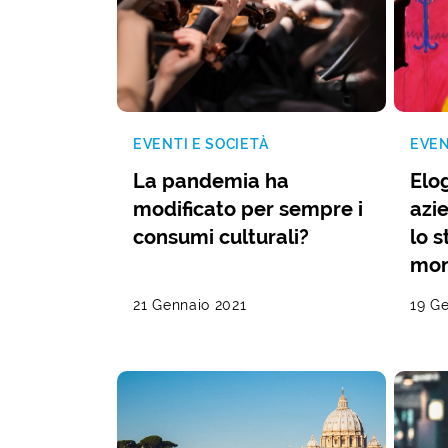
EVENTI E SOCIETÀ
EVEN
La pandemia ha
Elog
modificato per sempre i
azi
consumi culturali?
lo s
mo
21 Gennaio 2021
19 G