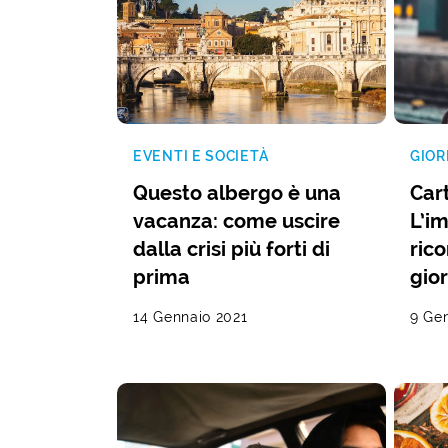
EVENTI E SOCIETÀ
GIOR
Questo albergo è una
Car
vacanza: come uscire
L’i
dalla crisi più forti di
rico
prima
gio
14 Gennaio 2021
9 Ge