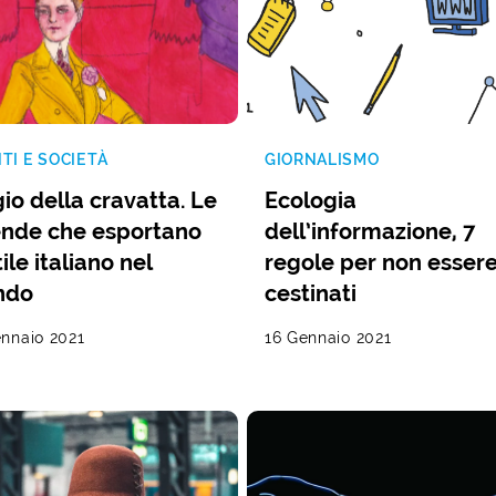
TI E SOCIETÀ
GIORNALISMO
io della cravatta. Le
Ecologia
ende che esportano
dell’informazione, 7
tile italiano nel
regole per non esser
ndo
cestinati
ennaio 2021
16 Gennaio 2021