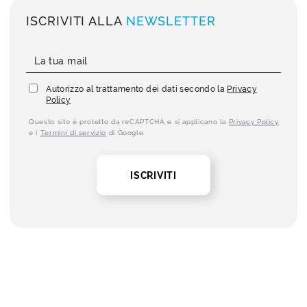
ISCRIVITI ALLA
NEWSLETTER
Autorizzo al trattamento dei dati secondo la
Privacy
Policy
Questo sito è protetto da reCAPTCHA e si applicano la
Privacy Policy
e i
Termini di servizio
di Google.
ISCRIVITI