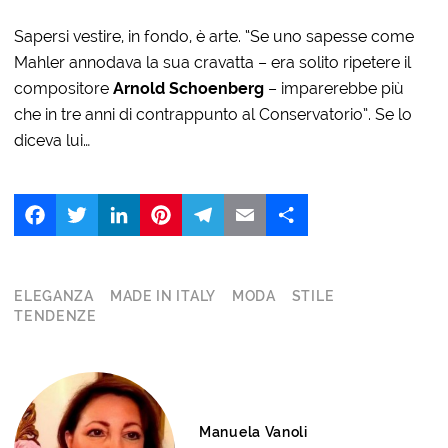
Sapersi vestire, in fondo, è arte. “Se uno sapesse come
Mahler annodava la sua cravatta – era solito ripetere il
compositore
Arnold Schoenberg
– imparerebbe più
che in tre anni di contrappunto al Conservatorio”. Se lo
diceva lui…
Facebook
Twitter
LinkedIn
Pinterest
Telegram
Email
Share
ELEGANZA
MADE IN ITALY
MODA
STILE
TENDENZE
Manuela Vanoli