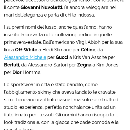
il conte
Giovanni Nuvoletti
, fa ancora veleggiare nei
mari dell’eleganza e parla di chi lo indossa.
I supremi nomi del lusso, anche quest’anno, hanno
inserito la cravatta nelle collezioni, perfino in quelle
primavera-estate. Dall’americano Virgil Abloh per la sua
linea
Off-White
a Heidi Slimane per
Céline
, da
Alessandro Michele
per
Gucci
a Kris Van Assche per
Berluti
, da Alessandro Sartori per
Zegna
a Kim Jones
per
Dior
Homme.
Lo sportswear in città è stato bandito, come
l’abbigliamento skinny che aveva lanciato le cravatte
slim. Tiene ancora il finto casual, ma solo se è frutto di
studio, esperienza, perfetta nonchalance unita ad un
fiuto innato per i tessuti. Gli uomini hanno riscoperto il
look tradizionale, con la giacca che cade comoda e la
cravatta larga.