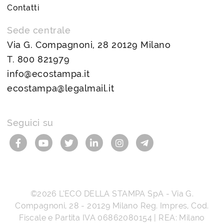
Contatti
Sede centrale
Via G. Compagnoni, 28 20129 Milano
T.
800 821979
info@ecostampa.it
ecostampa@legalmail.it
Seguici su
©2026
L’ECO DELLA STAMPA SpA
-
Via G.
Compagnoni, 28
-
20129
Milano
Reg. Impres, Cod.
Fiscale e Partita IVA
06862080154
| REA: Milano