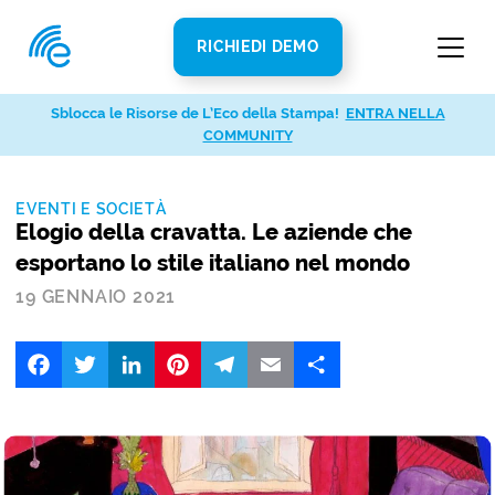
RICHIEDI DEMO
Sblocca le Risorse de L’Eco della Stampa!
ENTRA NELLA
COMMUNITY
EVENTI E SOCIETÀ
Elogio della cravatta. Le aziende che
esportano lo stile italiano nel mondo
19 GENNAIO 2021
Facebook
Twitter
LinkedIn
Pinterest
Telegram
Email
Share