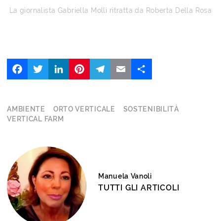
La giornalista Gabriella Molli ritratta da Roberta Della Rosa
Facebook
Twitter
LinkedIn
Pinterest
Telegram
Email
Share
AMBIENTE
ORTO VERTICALE
SOSTENIBILITÀ
VERTICAL FARM
Manuela Vanoli
TUTTI GLI ARTICOLI