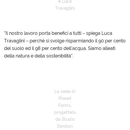
e Luca
Travaglini
“Il nostro lavoro porta benefici a tutti – spiega Luca
Travaglini – perché si svolge risparmiando il 90 per cento
del suolo ed il 98 per cento dell’acqua. Siamo alleati
della natura e della sostenibilità”.
La sede di
Planet
Farms,
progettata
da Studio
Dordoni