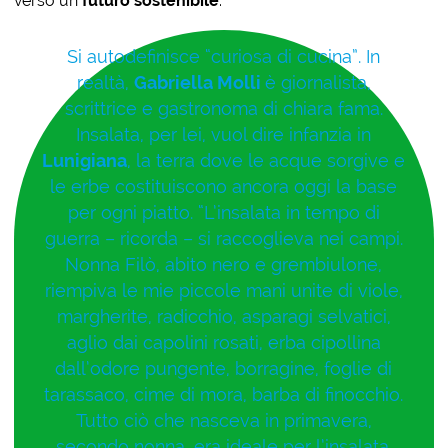
verso un
futuro sostenibile
.
Si autodefinisce “curiosa di cucina”. In
realtà,
Gabriella Molli
è giornalista,
scrittrice e gastronoma di chiara fama.
Insalata, per lei, vuol dire infanzia in
Lunigiana
, la terra dove le acque sorgive e
le erbe costituiscono ancora oggi la base
per ogni piatto. “L’insalata in tempo di
guerra – ricorda – si raccoglieva nei campi.
Nonna Filò, abito nero e grembiulone,
riempiva le mie piccole mani unite di viole,
margherite, radicchio, asparagi selvatici,
aglio dai capolini rosati, erba cipollina
dall’odore pungente, borragine, foglie di
tarassaco, cime di mora, barba di finocchio.
Tutto ciò che nasceva in primavera,
secondo nonna, era ideale per l’insalata.