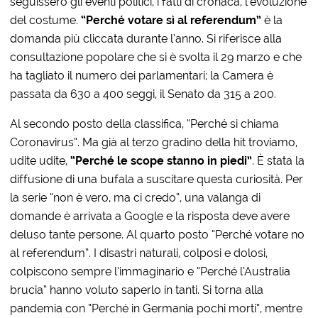
seguissero gli eventi politici, i fatti di cronaca, l’evoluzione
del costume.
“Perché votare sì al referendum”
è la
domanda più cliccata durante l’anno. Si riferisce alla
consultazione popolare che si è svolta il 29 marzo e che
ha tagliato il numero dei parlamentari; la Camera è
passata da 630 a 400 seggi, il Senato da 315 a 200.
Al secondo posto della classifica, “Perché si chiama
Coronavirus”. Ma già al terzo gradino della hit troviamo,
udite udite,
“Perché le scope stanno in piedi”
. È stata la
diffusione di una bufala a suscitare questa curiosità. Per
la serie “non è vero, ma ci credo”, una valanga di
domande è arrivata a Google e la risposta deve avere
deluso tante persone. Al quarto posto “Perché votare no
al referendum”. I disastri naturali, colposi e dolosi,
colpiscono sempre l’immaginario e “Perché l’Australia
brucia” hanno voluto saperlo in tanti. Si torna alla
pandemia con “Perché in Germania pochi morti”, mentre