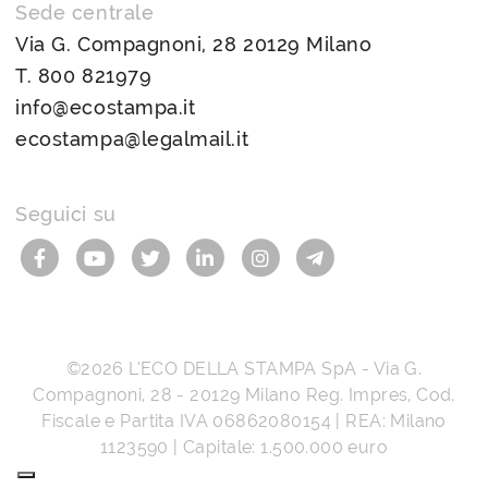
Sede centrale
Via G. Compagnoni, 28 20129 Milano
T.
800 821979
info@ecostampa.it
ecostampa@legalmail.it
Seguici su
©2026
L’ECO DELLA STAMPA SpA
-
Via G.
Compagnoni, 28
-
20129
Milano
Reg. Impres, Cod.
Fiscale e Partita IVA
06862080154
| REA: Milano
1123590 | Capitale: 1.500.000 euro