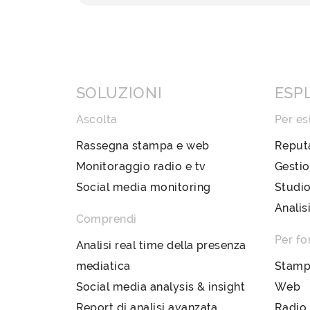
SOLUZIONI
ESP
Ascolta
Per es
Rassegna stampa e web
Reput
Monitoraggio radio e tv
Gestio
Social media monitoring
Studio
Analis
Comprendi
Per fo
Analisi real time della presenza
mediatica
Stam
Social media analysis & insight
Web
Report di analisi avanzata
Radio