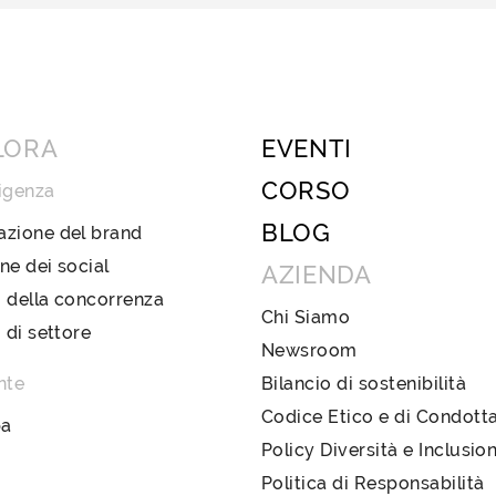
LORA
EVENTI
CORSO
igenza
BLOG
azione del brand
ne dei social
AZIENDA
 della concorrenza
Chi Siamo
i di settore
Newsroom
nte
Bilancio di sostenibilità
Codice Etico e di Condott
pa
Policy Diversità e Inclusio
Politica di Responsabilità