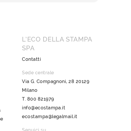
L’ECO DELLA STAMPA
SPA
Contatti
Sede centrale
Via G. Compagnoni, 28 20129
Milano
T.
800 821979
info@ecostampa.it
a
ecostampa@legalmail.it
ne
Seguici su