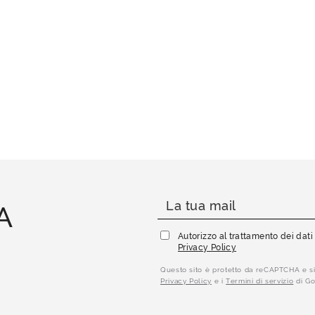
A
Autorizzo al trattamento dei dat
Privacy Policy
Questo sito è protetto da reCAPTCHA e si
Privacy Policy
e i
Termini di servizio
di Go