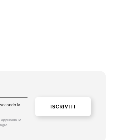
i secondo la
ISCRIVITI
 applicano la
ogle.