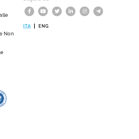
lle
ITA
ENG
le Non
le