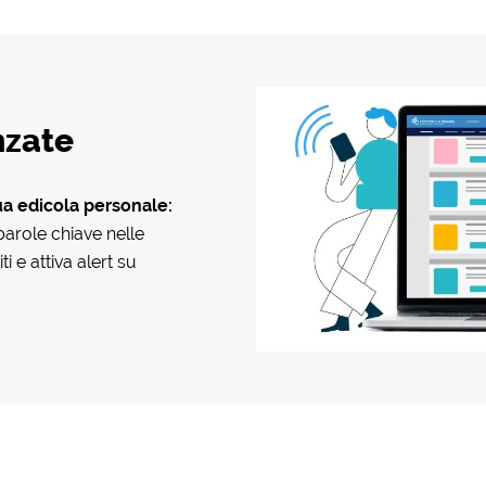
nzate
ua edicola personale:
r parole chiave nelle
ti e attiva alert su