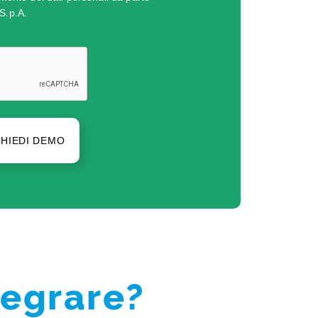
S.p.A.
CHIEDI DEMO
tegrare?