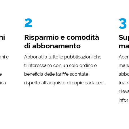
2
3
ni
Risparmio e comodità
Su
di abbonamento
ma
ani e
Abbonati a tutte le pubblicazioni che
Accr
ti interessano con un solo ordine e
mana
e
beneficia delle tariffe scontate
abbo
fica
rispetto all’acquisto di copie cartacee.
tua r
rilev
infor