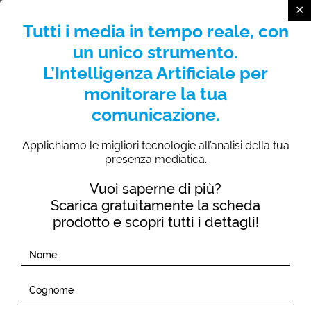
Tutti i media in tempo reale, con
RICHIEDI DEMO
un unico strumento.
L’Intelligenza Artificiale per
monitorare la tua
comunicazione.
Analisi real time della
Applichiamo le migliori tecnologie all’analisi della tua
presenza mediatica.
presenza mediatica
Vuoi saperne di più?
Scarica gratuitamente la scheda
Analizza i risultati del
monitoraggio di tutti i media, in
prodotto e scopri tutti i dettagli!
tempo reale e con un unico strumento.
L’Eco della
Stampa con
Intelligence
propone una soluzione
integrata per misurare l’immagine della tua realtà. Le
metriche di analisi sono visualizzate in un’ampia gamma
di grafici per restituire la valutazione completa della