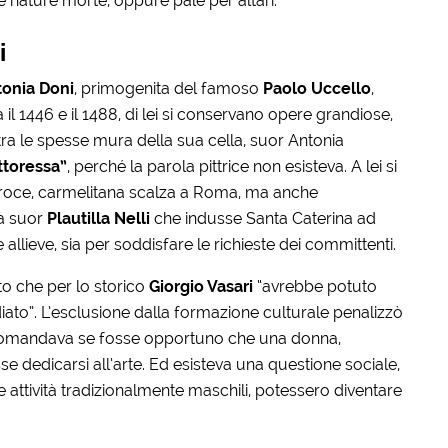
 e nature morte, oppure pale per altari.
i
onia Doni
, primogenita del famoso
Paolo Uccello
,
l 1446 e il 1488, di lei si conservano opere grandiose,
ra le spesse mura della sua cella, suor Antonia
ttoressa”
, perché la parola pittrice non esisteva. A lei si
 Croce, carmelitana scalza a Roma, ma anche
a suor
Plautilla Nelli
che indusse Santa Caterina ad
 allieve, sia per soddisfare le richieste dei committenti.
to che per lo storico
Giorgio Vasari
“avrebbe potuto
to”. L’esclusione dalla formazione culturale penalizzò
si domandava se fosse opportuno che una donna,
se dedicarsi all’arte. Ed esisteva una questione sociale,
 attività tradizionalmente maschili, potessero diventare