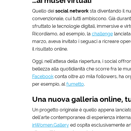
…ai musei virtuali
Quello dei
social network
sta diventando il n
convenzionale, cui tutti ambiscono. Già durante
sfruttato le tecnologie digitali, immersive e vi
Ricordiamo, ad esempio, la
challenge
lanciata
marzo, aveva invitato i seguaci a ricreare oper
il risultato online.
Oggi, nell’attesa della riapertura, i social off
bellezza alla quotidianità che scorre fra le m
Facebook
conta oltre 40 mila followers, ha o
per esempio, al
fumetto
.
Una nuova galleria online, t
Un progetto originale è quello appena lancia
dell’arte contemporanea di esperienza internaz
inWomen.Gallery
ed ospita esclusivamente arti