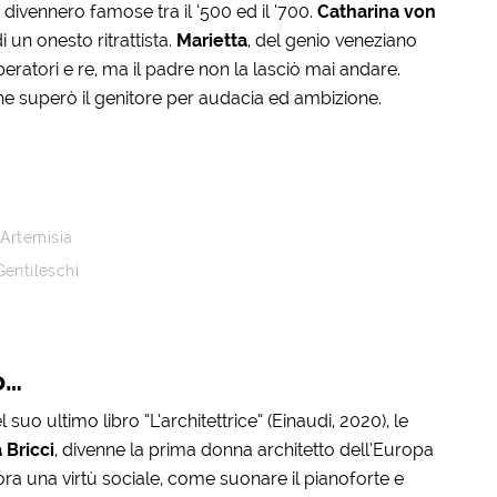
 e divennero famose tra il ‘500 ed il ‘700.
Catharina von
di un onesto ritrattista.
Marietta
, del genio veneziano
ratori e re, ma il padre non la lasciò mai andare.
 che superò il genitore per audacia ed ambizione.
Artemisia
Gentileschi
o…
 suo ultimo libro “L’architettrice” (Einaudi, 2020), le
a Bricci
, divenne la prima donna architetto dell’Europa
ra una virtù sociale, come suonare il pianoforte e