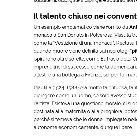
subalterni, obbligate a dipingere soltanto fiori
Il talento chiuso nei convent
Un esempio emblematico viene fornito da
Ant
monaca a San Donato in Polverosa. Vissuta tra i
come la “Vestizione di una monaca”. Reclusa t
quando muore viene definita sui necrologi
“pi
ispirarono altre sorelle, come Eufrasia della
imprenditrici di successo come la domenican
allestire una bottega a Firenze, sia per formare
Plautilla (1524-1588) era molto talentuosa, tan
dipingere come un uomo, se solo avesse studia
l’artista. Esisteva una questione morale, ci 
destinata alla maternità o alla preghiera, potes
perché si temeva che le donne, impiegate nelle
autonome economicamente, dunque libere.