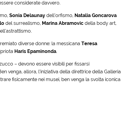
essere considerate davvero.
smo,
Sonia Delaunay
dell’orfismo,
Natalia Goncarova
lo
del surrealismo,
Marina Abramovic
della body art,
ll’astrattismo.
 premiato diverse donne: la messicana
Teresa
cipriota
Haris Epaminonda
.
cco – devono essere visibili per fissarsi
n venga, allora, l’iniziativa della direttrice della Galleria
rare fisicamente nei musei, ben venga la svolta iconica