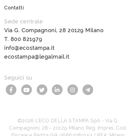
Contatti
Sede centrale
Via G. Compagnoni, 28 20129 Milano
T.
800 821979
info@ecostampa.it
ecostampa@legalmail.it
Seguici su
©2026
L’ECO DELLA STAMPA SpA
-
Via G.
Compagnoni, 28
-
20129
Milano
Reg. Impres, Cod.
Fiscale e Partita IVA
06862080154
| REA: Milano