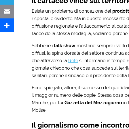
Il cartaceo vince sul territor
Esiste un problema di concezione del
prodott
Telegram
risposta, è evidente. Ma in questo incessante d
Email
diffusione regionale e l’attaccamento al carta
facce della stessa medaglia, vediamo perché.
Share
Sebbene i
talk show
mostrino sempre i volti d
diffusi, la spina dorsale del settore continua
che attraverso la
Rete
si informano in tempo rea
giornale chiedono che cosa succede sul territo
sanitari, perché il sindaco o il presidente del
Ecco spiegato, allora, il successo del quotidi
il maggior numero delle copie. Stessa cosa p
Marche, per
La Gazzetta del Mezzogiorno
in 
Molise.
Il giornalismo come incontr