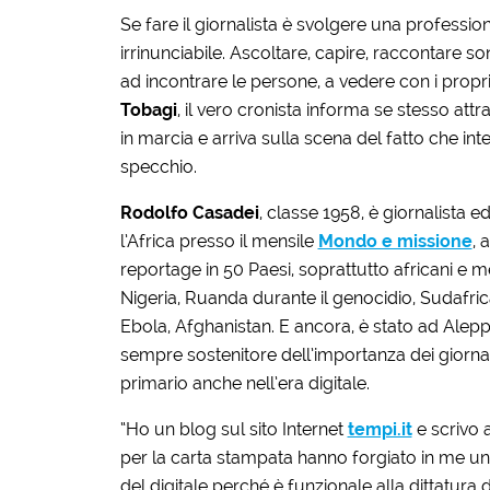
Se fare il giornalista è svolgere una professio
irrinunciabile. Ascoltare, capire, raccontare s
ad incontrare le persone, a vedere con i propri
Tobagi
, il vero cronista informa se stesso attr
in marcia e arriva sulla scena del fatto che int
specchio.
Rodolfo Casadei
, classe 1958, è giornalista e
l’Africa presso il mensile
Mondo e missione
, 
reportage in 50 Paesi, soprattutto africani e med
Nigeria, Ruanda durante il genocidio, Sudafric
Ebola, Afghanistan. E ancora, è stato ad Alepp
sempre sostenitore dell’importanza dei giornal
primario anche nell’era digitale.
“Ho un blog sul sito Internet
tempi.it
e scrivo 
per la carta stampata hanno forgiato in me u
del digitale perché è funzionale alla dittatura d