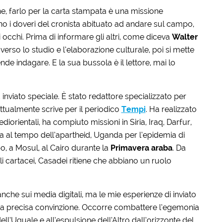
ne, farlo per la carta stampata è una missione
ono i doveri del cronista abituato ad andare sul campo,
 occhi. Prima di informare gli altri, come diceva
Walter
averso lo studio e l’elaborazione culturale, poi si mette
ende indagare. E la sua bussola è il lettore, mai lo
d inviato speciale. È stato redattore specializzato per
attualmente scrive per il periodico
Tempi
. Ha realizzato
iorientali, ha compiuto missioni in Siria, Iraq, Darfur,
a al tempo dell’apartheid, Uganda per l’epidemia di
o, a Mosul, al Cairo durante la
Primavera araba
. Da
i cartacei, Casadei ritiene che abbiano un ruolo
anche sui media digitali, ma le mie esperienze di inviato
na precisa convinzione. Occorre combattere l’egemonia
ell’Uguale e all’espulsione dell’Altro dall’orizzonte del