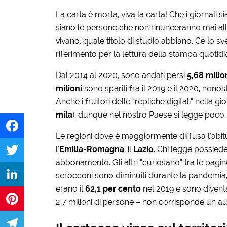
La carta è morta, viva la carta! Che i giornali 
siano le persone che non rinunceranno mai alla
vivano, quale titolo di studio abbiano. Ce lo sve
riferimento per la lettura della stampa quotidian
Dal 2014 al 2020, sono andati persi
5,68 milio
milioni
sono spariti fra il 2019 e il 2020, nonos
Anche i fruitori delle “repliche digitali” nella
mila
), dunque nel nostro Paese si legge poco.
Le regioni dove è maggiormente diffusa l’abit
l’
Emilia-Romagna
, il
Lazio
. Chi legge possied
Facebook
abbonamento. Gli altri “curiosano” tra le pagine
Twitter
scrocconi sono diminuiti durante la pandemia, per
erano il
62,1 per cento
nel 2019 e sono diventa
LinkedIn
2,7 milioni di persone – non corrisponde un a
Pinterest