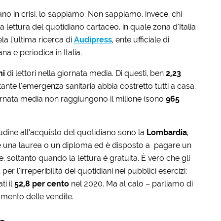
siano in crisi, lo sappiamo. Non sappiamo, invece, chi
 lettura del quotidiano cartaceo, in quale zona d’Italia
la l’ultima ricerca di
Audipress
, ente ufficiale di
a e periodica in Italia.
ni
di lettori nella giornata media. Di questi, ben
2,23
tante l’emergenza sanitaria abbia costretto tutti a casa.
 giornata media non raggiungono il milione (sono
965
udine all’acquisto del quotidiano sono la
Lombardia
,
e una laurea o un diploma ed è disposto a pagare un
, soltanto quando la lettura è gratuita. È vero che gli
 l’irreperibilità dei quotidiani nei pubblici esercizi:
ti il
52,8 per cento
nel 2020. Ma al calo – parliamo di
umento delle vendite.