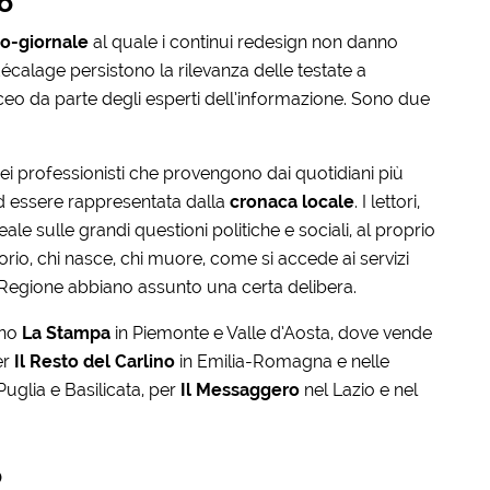
io
o-giornale
al quale i continui redesign non danno
écalage persistono la rilevanza delle testate a
ceo da parte degli esperti dell’informazione. Sono due
ei professionisti che provengono dai quotidiani più
 ad essere rappresentata dalla
cronaca locale
. I lettori,
le sulle grandi questioni politiche e sociali, al proprio
rio, chi nasce, chi muore, come si accede ai servizi
la Regione abbiano assunto una certa delibera.
ano
La Stampa
in Piemonte e Valle d’Aosta, dove vende
er
Il Resto del Carlino
in Emilia-Romagna e nelle
Puglia e Basilicata, per
Il Messaggero
nel Lazio e nel
o