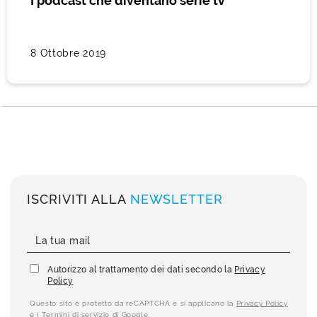
I podcast che diventano serie tv
8 Ottobre 2019
ISCRIVITI ALLA
NEWSLETTER
Autorizzo al trattamento dei dati secondo la
Privacy
Policy
Questo sito è protetto da reCAPTCHA e si applicano la
Privacy Policy
e i
Termini di servizio
di Google.