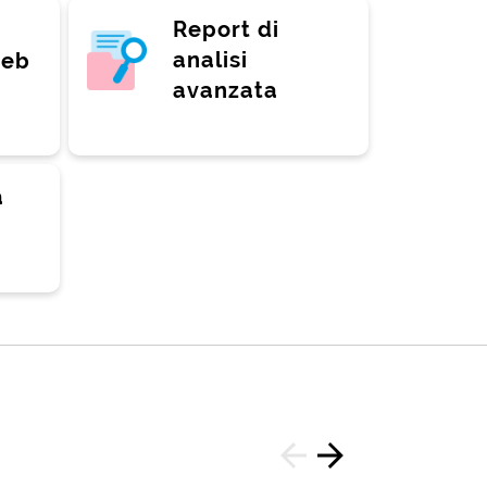
Report di
analisi
web
avanzata
a