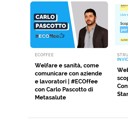
ECOFFEE
STRU
INVI
Welfare e sanità, come
Web
comunicare con aziende
sco
e lavoratori | #ECOffee
Cont
con Carlo Pascotto di
Sta
Metasalute