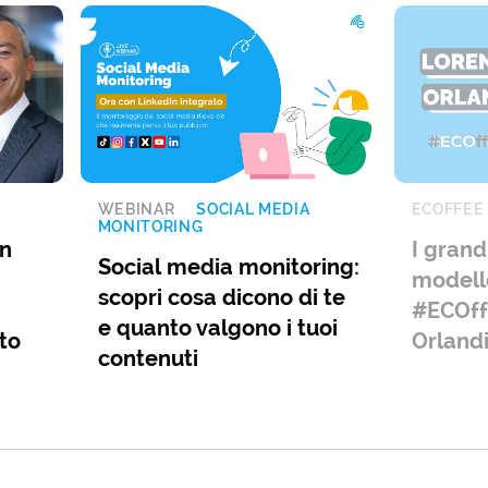
WEBINAR
SOCIAL MEDIA
ECOFFEE
MONITORING
un
I grand
Social media monitoring:
modello
scopri cosa dicono di te
#ECOff
e quanto valgono i tuoi
to
Orland
contenuti