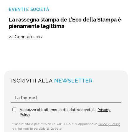
EVENTI E SOCIETÀ
La rassegna stampa de L’Eco della Stampa è
pienamente legittima
22 Gennaio 2017
ISCRIVITI ALLA
NEWSLETTER
Autorizzo al trattamento dei dati secondo la
Privacy
Policy
Questo sito è protetto da reCAPTCHA e si applicano la
Privacy Policy
e i
Termini di servizio
di Google.