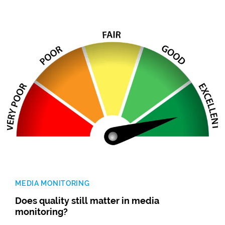
MEDIA MONITORING
Does quality still matter in media
monitoring?