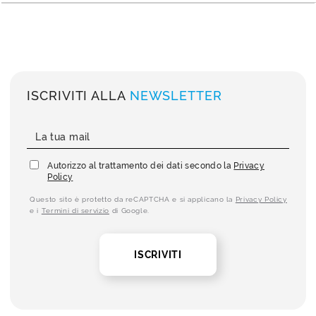
ISCRIVITI ALLA
NEWSLETTER
Autorizzo al trattamento dei dati secondo la
Privacy
Policy
Questo sito è protetto da reCAPTCHA e si applicano la
Privacy Policy
e i
Termini di servizio
di Google.
ISCRIVITI