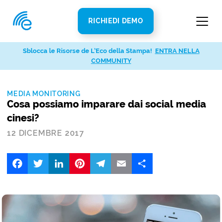
RICHIEDI DEMO
Sblocca le Risorse de L’Eco della Stampa!
ENTRA NELLA
COMMUNITY
MEDIA MONITORING
Cosa possiamo imparare dai social media
cinesi?
12 DICEMBRE 2017
Facebook
Twitter
LinkedIn
Pinterest
Telegram
Email
Share