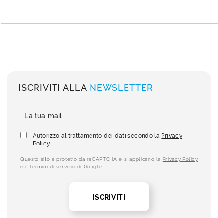
ISCRIVITI ALLA
NEWSLETTER
Autorizzo al trattamento dei dati secondo la
Privacy
Policy
Questo sito è protetto da reCAPTCHA e si applicano la
Privacy Policy
e i
Termini di servizio
di Google.
ISCRIVITI