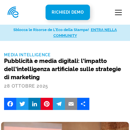
RICHIEDI DEMO
Sblocca le Risorse de L’Eco della Stampa!
ENTRA NELLA
COMMUNITY
MEDIA INTELLIGENCE
Pubblicità e media digitali: l’impatto
dell’intelligenza artificiale sulle strategie
di marketing
28 OTTOBRE 2025
Facebook
Twitter
LinkedIn
Pinterest
Telegram
Email
Share