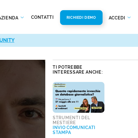
CONTATTI
AZIENDA
ACCEDI
RICHIEDI DEMO
UNITY
UNITY
TI POTREBBE
INTERESSARE ANCHE:
STRUMENTI DEL
MESTIERE
INVIO COMUNICATI
STAMPA