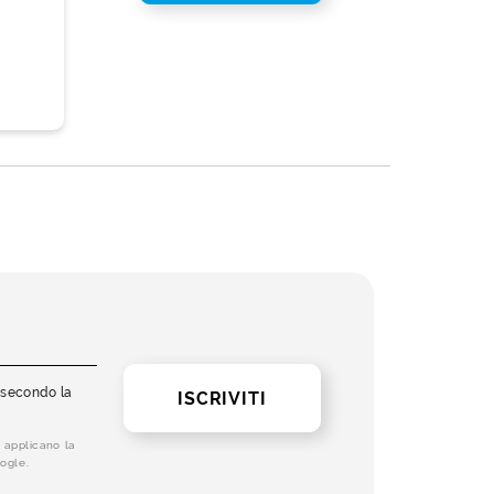
i secondo la
ISCRIVITI
 applicano la
ogle.