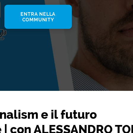
ENTRA NELLA
COMMUNITY
nalism e il futuro
ne | con ALESSANDRO T