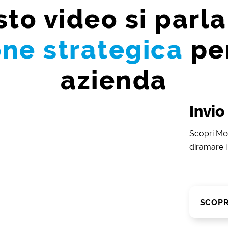
sto video si parla
one strategica
per
azienda
Invi
Scopri Me
diramare i
SCOPR