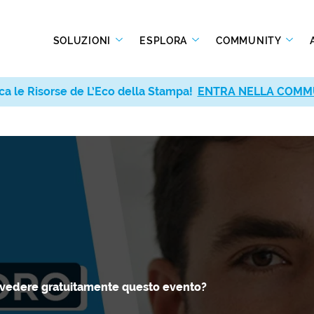
SOLUZIONI
ESPLORA
COMMUNITY
ca le Risorse de L’Eco della Stampa!
ca le Risorse de L’Eco della Stampa!
ENTRA NELLA COMM
ENTRA NELLA COMM
 vedere gratuitamente questo evento?