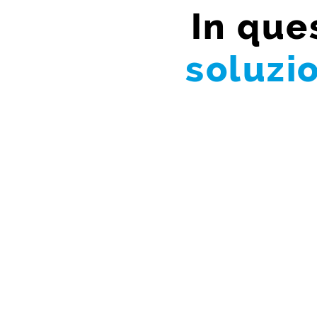
In que
soluzi