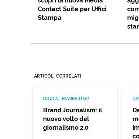
scopri la nuova Media
agg
Contact Suite per Uffici
com
Stampa
migl
sta
ARTICOLI CORRELATI
DIGITAL MARKETING
DI
Brand Journalism: il
Da
nuovo volto del
me
giornalismo 2.0
im
co