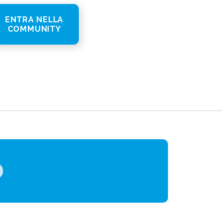
ENTRA NELLA
COMMUNITY
st
gram
ail
Share