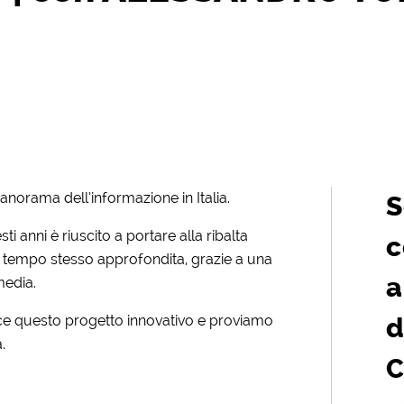
anorama dell’informazione in Italia.
S
ti anni è riuscito a portare alla ribalta
c
l tempo stesso approfondita, grazie a una
a
media.
e questo progetto innovativo e proviamo
d
.
C