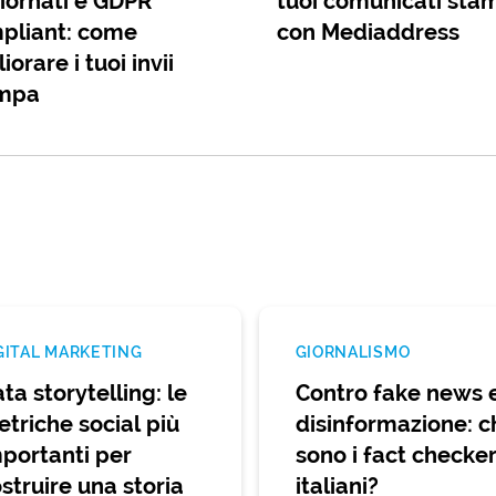
iornati e GDPR
tuoi comunicati sta
pliant: come
con Mediaddress
iorare i tuoi invii
mpa
GITAL MARKETING
GIORNALISMO
ta storytelling: le
Contro fake news 
triche social più
disinformazione: c
portanti per
sono i fact checke
struire una storia
italiani?