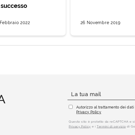
 successo
 Febbraio 2022
26 Novembre 2019
A
Autorizzo al trattamento dei dat
Privacy Policy
Questo sito è protetto da reCAPTCHA e si
Privacy Policy
e i
Termini di servizio
di Go