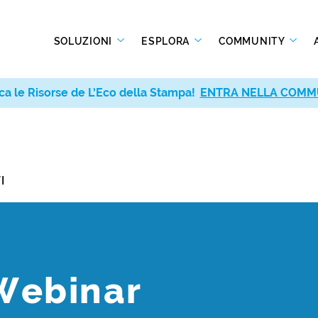
SOLUZIONI
ESPLORA
COMMUNITY
ca le Risorse de L’Eco della Stampa!
ENTRA NELLA COMM
I
Webinar