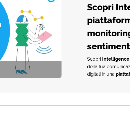
Scopri Int
piattaform
monitoring
sentiment
Scopri
Intelligence
della tua comunicazio
digitali in una
piatta