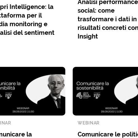
Analisi performance
pri Intelligence: la
social: come
ttaforma per il
trasformare i dati in
ia monitoring e
risultati concreti co
nalisi del sentiment
Insight
INAR
WEBINAR
unicare la
Comunicare le polit