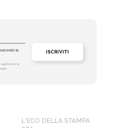
i secondo la
ISCRIVITI
 applicano la
ogle.
L’ECO DELLA STAMPA