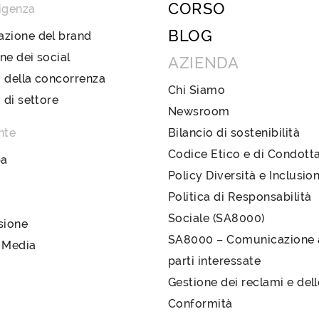
CORSO
igenza
BLOG
azione del brand
ne dei social
AZIENDA
 della concorrenza
Chi Siamo
i di settore
Newsroom
nte
Bilancio di sostenibilità
Codice Etico e di Condott
pa
Policy Diversità e Inclusio
Politica di Responsabilità
Sociale (SA8000)
sione
SA8000 – Comunicazione a
 Media
parti interessate
Gestione dei reclami e del
Conformità