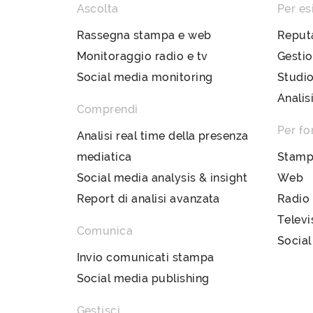
Ascolta
Per es
Rassegna stampa e web
Reput
Monitoraggio radio e tv
Gestio
Social media monitoring
Studio
Analis
Comprendi
Per fo
Analisi real time della presenza
mediatica
Stam
Social media analysis & insight
Web
Report di analisi avanzata
Radio
Televi
Comunica
Social
Invio comunicati stampa
Social media publishing
Gestisci