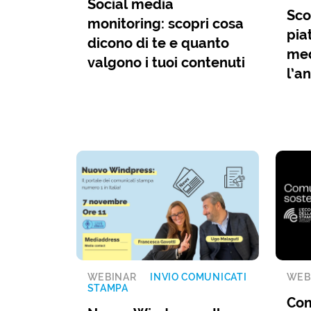
Social media
Sco
monitoring: scopri cosa
pia
dicono di te e quanto
med
valgono i tuoi contenuti
l’a
WEBINAR
INVIO COMUNICATI
WEB
STAMPA
Com