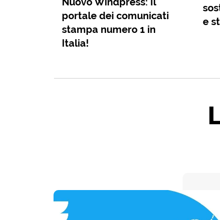
Nuovo Windpress: Il
sos
portale dei comunicati
e s
stampa numero 1 in
Italia!