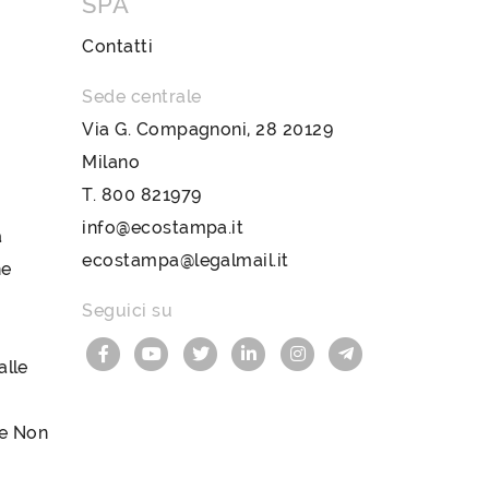
SPA
Contatti
Sede centrale
Via G. Compagnoni, 28 20129
Milano
T.
800 821979
info@ecostampa.it
a
ecostampa@legalmail.it
ne
Seguici su
lle
le Non