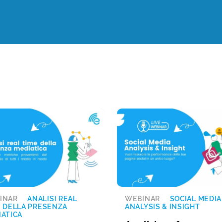
INAR
ANALISI REAL
WEBINAR
SOCIAL MEDIA
E DELLA PRESENZA
ANALYSIS & INSIGHT
IATICA