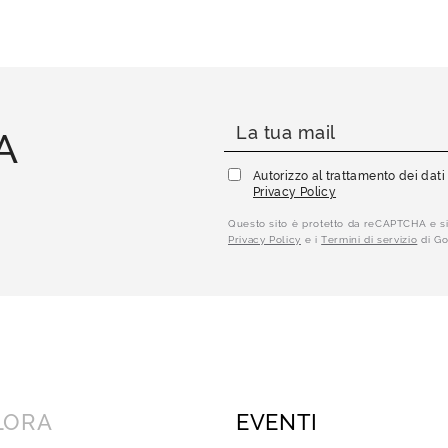
A
Autorizzo al trattamento dei dat
Privacy Policy
Questo sito è protetto da reCAPTCHA e si
Privacy Policy
e i
Termini di servizio
di Go
LORA
EVENTI