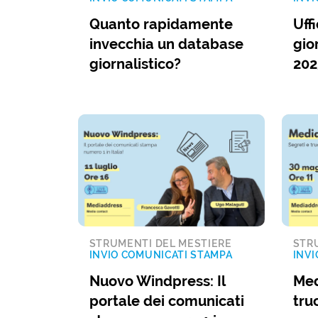
Quanto rapidamente
Uff
invecchia un database
gio
giornalistico?
202
STRUMENTI DEL MESTIERE
STR
INVIO COMUNICATI STAMPA
INVI
Nuovo Windpress: Il
Med
portale dei comunicati
tru