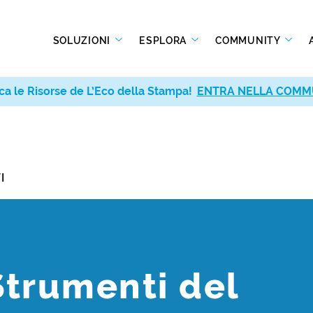
SOLUZIONI
ESPLORA
COMMUNITY
ca le Risorse de L’Eco della Stampa!
ENTRA NELLA COMM
I
Strumenti del