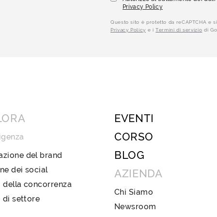
Privacy Policy
Questo sito è protetto da reCAPTCHA e si
Privacy Policy
e i
Termini di servizio
di Go
LORA
EVENTI
CORSO
igenza
BLOG
azione del brand
ne dei social
AZIENDA
 della concorrenza
Chi Siamo
i di settore
Newsroom