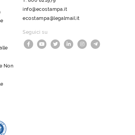
T.
800 821979
info@ecostampa.it
a
ecostampa@legalmail.it
ne
Seguici su
lle
le Non
le