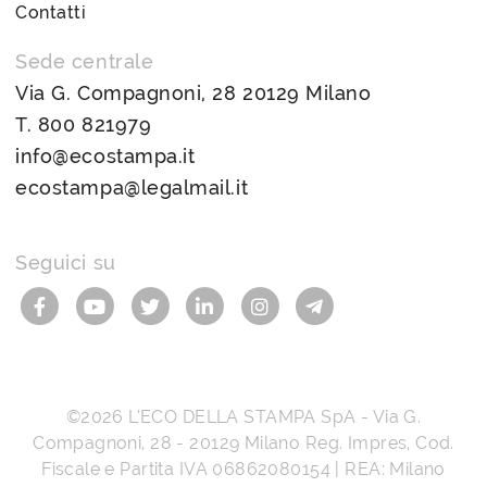
Contatti
Sede centrale
Via G. Compagnoni, 28 20129 Milano
T.
800 821979
info@ecostampa.it
ecostampa@legalmail.it
Seguici su
©2026
L’ECO DELLA STAMPA SpA
-
Via G.
Compagnoni, 28
-
20129
Milano
Reg. Impres, Cod.
Fiscale e Partita IVA
06862080154
| REA: Milano