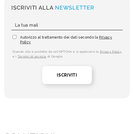
ISCRIVITI ALLA
NEWSLETTER
Autorizzo al trattamento dei dati secondo la
Privacy
Policy
Questo sito è protetto da reCAPTCHA e si applicano la
Privacy Policy
e i
Termini di servizio
di Google.
ISCRIVITI