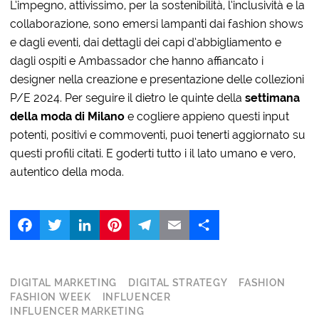
L’impegno, attivissimo, per la sostenibilità, l’inclusività e la
collaborazione, sono emersi lampanti dai fashion shows
e dagli eventi, dai dettagli dei capi d’abbigliamento e
dagli ospiti e Ambassador che hanno affiancato i
designer nella creazione e presentazione delle collezioni
P/E 2024. Per seguire il dietro le quinte della
settimana
della moda di Milano
e cogliere appieno questi input
potenti, positivi e commoventi, puoi tenerti aggiornato su
questi profili citati. E goderti tutto i il lato umano e vero,
autentico della moda.
Facebook
Twitter
LinkedIn
Pinterest
Telegram
Email
Share
DIGITAL MARKETING
DIGITAL STRATEGY
FASHION
FASHION WEEK
INFLUENCER
INFLUENCER MARKETING