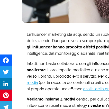
L’influencer marketing sta acquisendo un ruol
delle aziende. Dunque, diventa sempre più im
gli influencer hanno prodotto effetti positiv
intelligence, dal monitoraggio all’analisi real 
Infatti, non basta collaborare con gli influen
analizzare
il loro impatto mediatico e in che 
Facebook
verso il brand, il prodotto e/o il servizio. Per qu
media
(per la raccolta dei contenuti creati e 
Twitter
al proprio operato una efficace
analisi della 
LinkedIn
Vediamo insieme 4 motivi
centrali per cui l’
influencer e social media strategy
riveste un
Pinterest