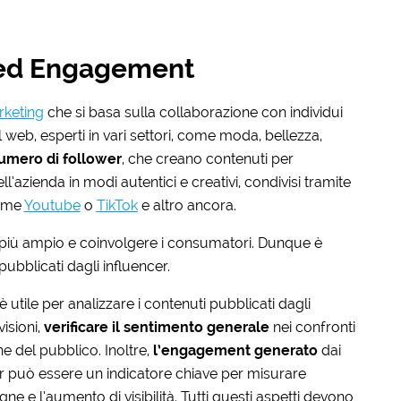
t ed Engagement
keting
che si basa sulla collaborazione con individui
 web, esperti in vari settori, come moda, bellezza,
umero di follower
, che creano contenuti per
ll’azienda in modi autentici e creativi, condivisi tramite
come
Youtube
o
TikTok
e altro ancora.
iù ampio e coinvolgere i consumatori. Dunque è
pubblicati dagli influencer.
è utile per analizzare i contenuti pubblicati dagli
isioni,
verificare il sentimento generale
nei confronti
ne del pubblico. Inoltre,
l’engagement generato
dai
cer può essere un indicatore chiave per misurare
gne e l’aumento di visibilità. Tutti questi aspetti devono