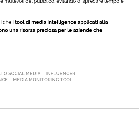
 mutevoli del pubblico, evitando di sprecare tempo e
di che
i tool di media intelligence applicati alla
ono una risorsa preziosa per le aziende che
TO SOCIAL MEDIA
INFLUENCER
NCE
MEDIA MONITORING TOOL