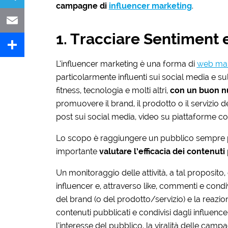
campagne di
influencer marketing
.
Telegram
1. Tracciare Sentimen
Email
L’influencer marketing è una forma di
web mar
Share
particolarmente influenti sui social media e sul
fitness, tecnologia e molti altri,
con un buon n
promuovere il brand, il prodotto o il servizio de
post sui social media, video su piattaforme 
Lo scopo è raggiungere un pubblico sempre p
importante
valutare l’efficacia dei contenuti
Un monitoraggio delle attività, a tal proposito, 
influencer e, attraverso like, commenti e condiv
del brand (o del prodotto/servizio) e la reazio
contenuti pubblicati e condivisi dagli influen
l’interesse del pubblico, la viralità delle campa