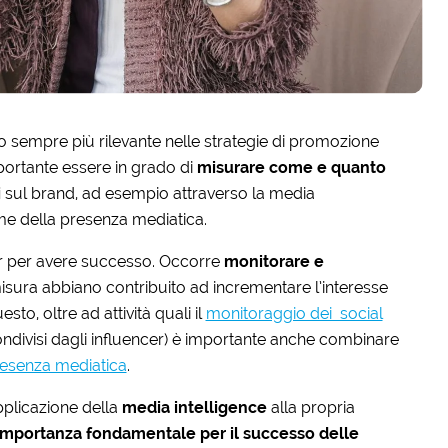
o sempre più rilevante nelle strategie di promozione
portante essere in grado di
misurare come e quanto
i
sul brand, ad esempio attraverso la media
time della presenza mediatica.
cer per avere successo. Occorre
monitorare e
misura abbiano contribuito ad incrementare l’interesse
esto, oltre ad attività quali il
monitoraggio dei social
condivisi dagli influencer) è importante anche combinare
presenza mediatica
.
applicazione della
media intelligence
alla propria
’importanza fondamentale per il successo delle