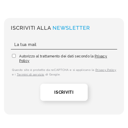
ISCRIVITI ALLA
NEWSLETTER
Autorizzo al trattamento dei dati secondo la
Privacy
Policy
Questo sito è protetto da reCAPTCHA e si applicano la
Privacy Policy
e i
Termini di servizio
di Google.
ISCRIVITI