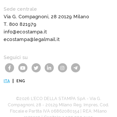
Sede centrale
Via G. Compagnoni, 28 20129 Milano
T.
800 821979
info@ecostampa.it
ecostampa@legalmail.it
Seguici su
ITA
ENG
©2026
L’ECO DELLA STAMPA SpA
-
Via G.
Compagnoni, 28
-
20129
Milano
Reg. Impres, Cod.
Fiscale e Partita IVA
06862080154
| REA: Milano