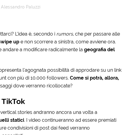
i Alessandro Paluzzi
arci? L’idea è, secondo i
rumors
, che per passare alle
swipe up
e non scorrere a sinistra, come avviene ora.
 andare a modificare radicalmente la
geografia del
ppresenta l’agognata possibilità di approdare su un link
unt con più di 10.000 followers.
Come si potrà, allora,
ssaggi dove verranno ricollocate?
o TikTok
ertical stories andranno ancora una volta a
elli statici
.
I video continueranno ad essere premiati
ure condivisioni di post dai feed verranno