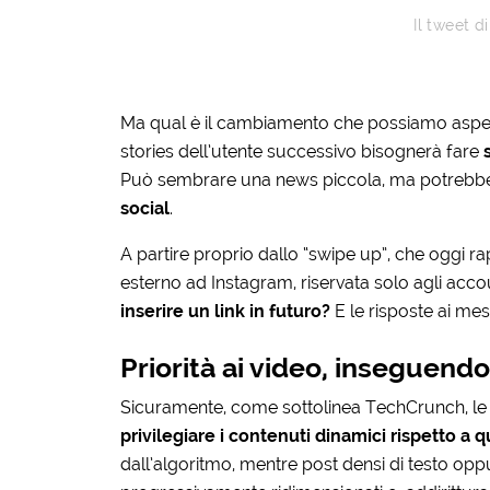
Il tweet d
Ma qual è il cambiamento che possiamo aspett
stories dell’utente successivo bisognerà fare
Può sembrare una news piccola, ma potrebbe
social
.
A partire proprio dallo “swipe up”, che oggi ra
esterno ad Instagram, riservata solo agli acco
inserire un link in futuro?
E le risposte ai me
Priorità ai video, inseguend
Sicuramente, come sottolinea TechCrunch, le v
privilegiare i contenuti dinamici rispetto a qu
dall’algoritmo, mentre post densi di testo opp