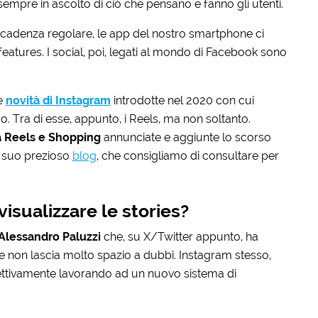
o sempre in ascolto di ciò che pensano e fanno gli utenti.
n cadenza regolare, le app del nostro smartphone ci
features. I social, poi, legati al mondo di Facebook sono
e
novità di Instagram
introdotte nel 2020 con cui
. Tra di esse, appunto, i Reels, ma non soltanto.
a Reels e Shopping
annunciate e aggiunte lo scorso
 suo prezioso
blog
, che consigliamo di consultare per
isualizzare le stories?
Alessandro Paluzzi
che, su X/Twitter appunto, ha
e non lascia molto spazio a dubbi. Instagram stesso,
fettivamente lavorando ad un nuovo sistema di