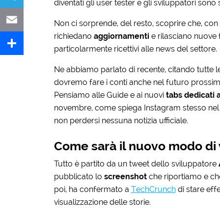
diventati gli user tester e gli sviluppatori son
Telegram
Non ci sorprende, del resto, scoprire che, co
richiedano
aggiornamenti
e rilasciano nuove 
Email
particolarmente ricettivi alle news del settore.
Share
Ne abbiamo parlato di recente, citando tutte l
dovremo fare i conti anche nel futuro prossimo
Pensiamo alle Guide e ai nuovi
tabs dedicati 
novembre, come spiega Instagram stesso nel
non perdersi nessuna notizia ufficiale.
Come sarà il nuovo modo di v
Tutto è partito da un tweet dello sviluppatore
pubblicato lo
screenshot
che riportiamo e ch
poi, ha confermato a
TechCrunch
di stare ef
visualizzazione delle storie.