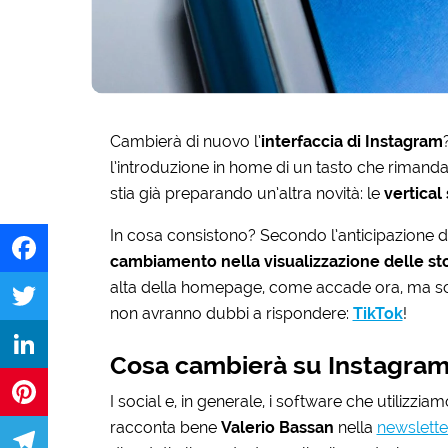
Cambierà di nuovo l’
interfaccia di Instagram
l’introduzione in home di un tasto che rimanda
stia già preparando un’altra novità: le
vertical 
In cosa consistono? Secondo l’anticipazione de
cambiamento nella visualizzazione delle st
alta della homepage, come accade ora, ma scor
Facebook
non avranno dubbi a rispondere:
TikTok
!
Twitter
Cosa cambierà su Instagram
LinkedIn
I social e, in generale, i software che utili
racconta bene
Valerio Bassan
nella
newsletter
Pinterest