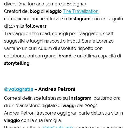
diversi (ma tornano sempre a Bologna).
Creatori del
blog
di
viaggio
The Travelization
,
comunicano anche attraverso
Instagram
con un seguito
di 113mila
followers
.
Tra viaggi on the road, consigli per i viaggiatori, scatti
suggestivi e luoghi nascosti o insoliti, Sara e Lorenzo
vantano un curriculum di assoluto rispetto con
collaborazioni con grandi
brand
, e un’ottima capacità di
storytelling
.
@vologratis
– Andrea Petroni
Come si definisce lui stesso su
Instagram
, parliamo ora
di un “cantastorie digitale di
viaggi
dal 2009”.
Andrea Petroni trascorre oggi gran parte della sua vita in
viaggio
con la sua famiglia.
Racconta tutto su
VoloGratis.org
, aperto quasi per gioco