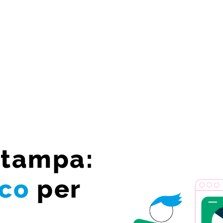
Stampa:
ico
per