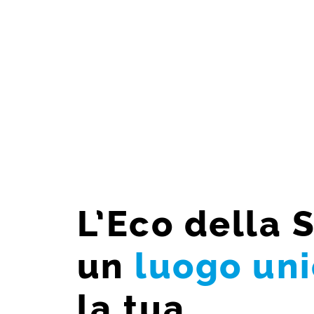
L’Eco della 
un
luogo un
la tua