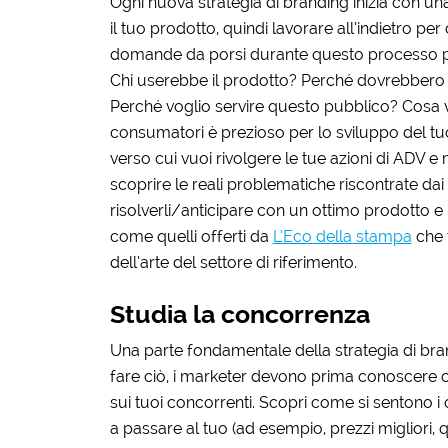
Ogni nuova strategia di branding inizia con una
il tuo prodotto, quindi lavorare all’indietro p
domande da porsi durante questo processo po
Chi userebbe il prodotto? Perché dovrebbero
Perché voglio servire questo pubblico? Cosa 
consumatori è prezioso per lo sviluppo del tu
verso cui vuoi rivolgere le tue azioni di ADV 
scoprire le reali problematiche riscontrate da
risolverli/anticipare con un ottimo prodotto e u
come quelli offerti da
L’Eco della stampa
che 
dell’arte del settore di riferimento.
Studia la concorrenza
Una parte fondamentale della strategia di bran
fare ciò, i marketer devono prima conoscere chi 
sui tuoi concorrenti. Scopri come si sentono i 
a passare al tuo (ad esempio, prezzi migliori, q