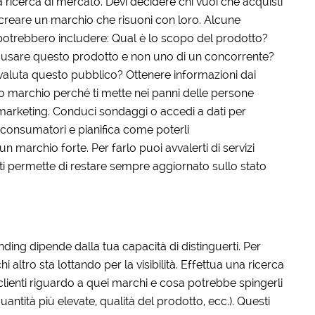
 ricerca di mercato. Devi decidere chi vuoi che acquisti
er creare un marchio che risuoni con loro. Alcune
trebbero includere: Qual è lo scopo del prodotto?
 usare questo prodotto e non uno di un concorrente?
valuta questo pubblico? Ottenere informazioni dai
o marchio perché ti mette nei panni delle persone
e marketing. Conduci sondaggi o accedi a dati per
i consumatori e pianifica come poterli
n marchio forte. Per farlo puoi avvalerti di servizi
ti permette di restare sempre aggiornato sullo stato
ding dipende dalla tua capacità di distinguerti. Per
altro sta lottando per la visibilità. Effettua una ricerca
clienti riguardo a quei marchi e cosa potrebbe spingerli
uantità più elevate, qualità del prodotto, ecc.). Questi