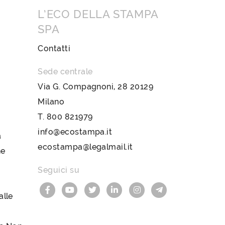
L’ECO DELLA STAMPA
SPA
Contatti
Sede centrale
Via G. Compagnoni, 28 20129
Milano
T.
800 821979
info@ecostampa.it
a
ecostampa@legalmail.it
ne
Seguici su
lle