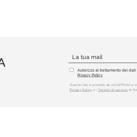
A
Autorizzo al trattamento dei dat
Privacy Policy
Questo sito è protetto da reCAPTCHA e si
Privacy Policy
e i
Termini di servizio
di Go