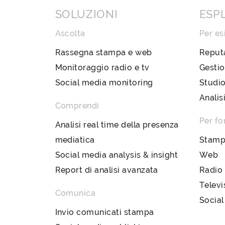
SOLUZIONI
ESP
Ascolta
Per es
Rassegna stampa e web
Reput
Monitoraggio radio e tv
Gestio
Social media monitoring
Studio
Analis
Comprendi
Per fo
Analisi real time della presenza
mediatica
Stam
Social media analysis & insight
Web
Report di analisi avanzata
Radio
Televi
Comunica
Social
Invio comunicati stampa