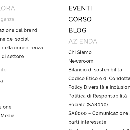
LORA
EVENTI
CORSO
igenza
BLOG
azione del brand
ne dei social
AZIENDA
 della concorrenza
Chi Siamo
i di settore
Newsroom
nte
Bilancio di sostenibilità
Codice Etico e di Condott
pa
Policy Diversità e Inclusio
Politica di Responsabilità
Sociale (SA8000)
sione
SA8000 – Comunicazione a
 Media
parti interessate