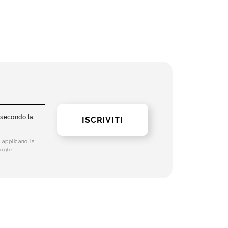
i secondo la
ISCRIVITI
 applicano la
ogle.