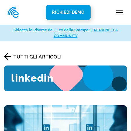
RICHIEDI DEMO
Sblocca le Risorse de L’Eco della Stampa!
ENTRA NELLA
COMMUNITY
TUTTI GLI ARTICOLI
linkedin