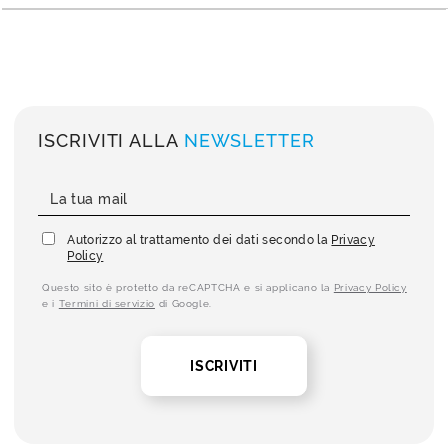
ISCRIVITI ALLA
NEWSLETTER
Autorizzo al trattamento dei dati secondo la
Privacy
Policy
Questo sito è protetto da reCAPTCHA e si applicano la
Privacy Policy
e i
Termini di servizio
di Google.
ISCRIVITI