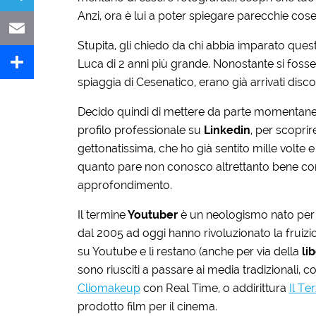
Anzi, ora è lui a poter spiegare parecchie cose 
Telegram
Stupita, gli chiedo da chi abbia imparato ques
Email
Luca di 2 anni più grande. Nonostante si foss
spiaggia di Cesenatico, erano già arrivati disco
Share
Decido quindi di mettere da parte momentaneam
profilo professionale su
Linkedin
, per scopri
gettonatissima, che ho già sentito mille volte 
quanto pare non conosco altrettanto bene 
approfondimento.
Il termine
Youtuber
è un neologismo nato per de
dal 2005 ad oggi hanno rivoluzionato la fruiz
su Youtube e lì restano (anche per via della
li
sono riusciti a passare ai media tradizionali, 
Cliomakeup
con Real Time, o addirittura
Il Te
prodotto film per il cinema.