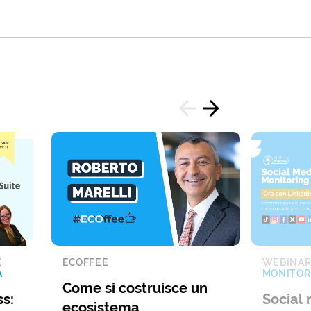
E
ECOFFEE
WEBINA
A
MONITOR
Come si costruisce un
s:
Social 
ecosistema