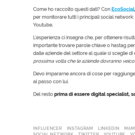
Come ho raccolto questi dati? Con
EcoSocial
per monitorare tutti i principali social netwo
Youtube.
L’esperienza ci insegna che, per ottenere risulta
importante trovare parole chiave o hastag perf
dalle aziende del settore al quale si sceglie di
prossima volta che le aziende dovranno veicol
Devo impararne ancora di cose per raggiunger
al passo con lui.
Del resto
prima di essere digital specialist
INFLUENCER
INSTAGRAM
LINKEDIN
MAM
SOCIAL NETWORK
TWITTER
YOUTUBE
Y