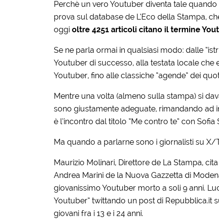
Perchè un vero Youtuber diventa tale quando
prova sul database de L’Eco della Stampa, c
oggi
oltre 4251 articoli citano il termine You
Se ne parla ormai in qualsiasi modo: dalle “istr
Youtuber di successo, alla testata locale che 
Youtuber, fino alle classiche “agende” dei quoti
Mentre una volta (almeno sulla stampa) si dava
sono giustamente adeguate, rimandando ad in
è l’incontro dal titolo “Me contro te” con Sofia
Ma quando a parlarne sono i giornalisti su X/Tw
Maurizio Molinari, Direttore de La Stampa, cita 
Andrea Marini de la Nuova Gazzetta di Modena,
giovanissimo Youtuber morto a soli 9 anni. Luc
Youtuber” twittando un post di Repubblica.it sul
giovani fra i 13 e i 24 anni.