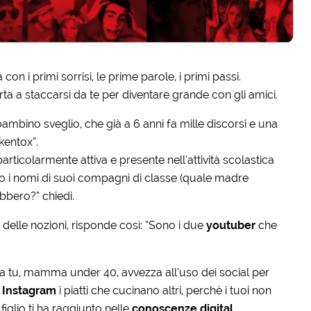
n i primi sorrisi, le prime parole, i primi passi.
rta a staccarsi da te per diventare grande con gli amici.
ambino sveglio, che già a 6 anni fa mille discorsi e una
kentox”.
articolarmente attiva e presente nell’attività scolastica
ano i nomi di suoi compagni di classe (quale madre
bbero?” chiedi.
 delle nozioni, risponde così: “Sono i due
youtuber
che
ra tu, mamma under 40, avvezza all’uso dei social per
u
Instagram
i piatti che cucinano altri, perchè i tuoi non
figlio ti ha raggiunto nelle
conoscenze digital.