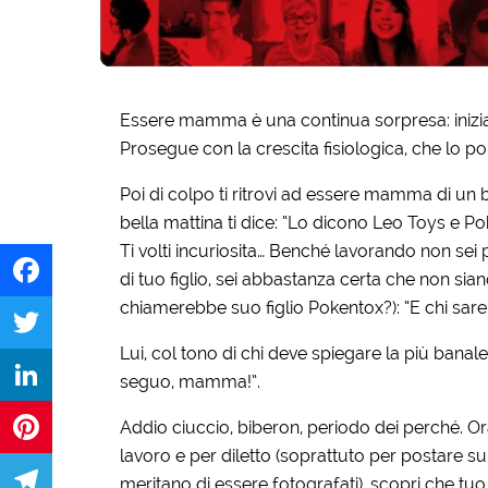
Essere mamma è una continua sorpresa: inizia co
Prosegue con la crescita fisiologica, che lo po
Poi di colpo ti ritrovi ad essere mamma di un b
bella mattina ti dice: “Lo dicono Leo Toys e Po
Ti volti incuriosita… Benché lavorando non sei p
di tuo figlio, sei abbastanza certa che non si
chiamerebbe suo figlio Pokentox?): “E chi sare
Facebook
Lui, col tono di chi deve spiegare la più banale
Twitter
seguo, mamma!”.
LinkedIn
Addio ciuccio, biberon, periodo dei perché. O
lavoro e per diletto (soprattuto per postare s
Pinterest
meritano di essere fotografati), scopri che tuo 