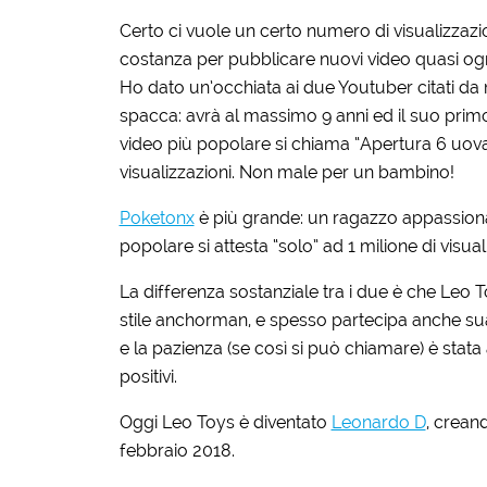
Certo ci vuole un certo numero di visualizzazion
costanza per pubblicare nuovi video quasi ogn
Ho dato un’occhiata ai due Youtuber citati da m
spacca: avrà al massimo 9 anni ed il suo primo 
video più popolare si chiama “Apertura 6 uova d
visualizzazioni. Non male per un bambino!
Poketonx
è più grande: un ragazzo appassionato
popolare si attesta “solo” ad 1 milione di visual
La differenza sostanziale tra i due è che Leo Toy
stile anchorman, e spesso partecipa anche su
e la pazienza (se così si può chiamare) è stat
positivi.
Oggi Leo Toys è diventato
Leonardo D
, crean
febbraio 2018.