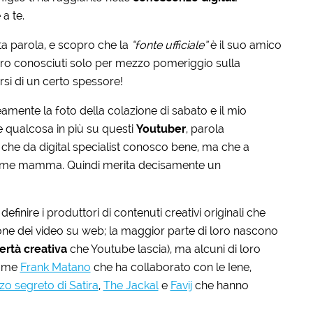
a te.
ta parola, e scopro che la
“fonte ufficiale”
è il suo amico
ero conosciuti solo per mezzo pomeriggio sulla
rsi di un certo spessore!
ente la foto della colazione di sabato e il mio
re qualcosa in più su questi
Youtuber
, parola
e che da digital specialist conosco bene, ma che a
come mamma. Quindi merita decisamente un
finire i produttori di contenuti creativi originali che
ione dei video su web; la maggior parte di loro nascono
bertà creativa
che Youtube lascia), ma alcuni di loro
come
Frank Matano
che ha collaborato con le Iene,
rzo segreto di Satira
,
The Jackal
e
Favij
che hanno