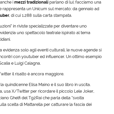
 anche i
mezzi tradizionali
parlano di lui; facciamo una
he rappresenta un Unicum sul mercato: da gennaio ad
tuber
, di cui 1.288 sulla carta stampata.
uzioni” in riviste specializzate per diventare uno
evidenzia uno spettacolo teatrale ispirato al tema
diani.
 evidenza solo agli eventi culturali, le nuove agende si
contri con youtuber ed influencer. Un ottimo esempio
 Scalia e Luigi Calagna.
itter il risalto è ancora maggiore.
la quindicenne Elisa Maino e il suo libro in uscita.
 usa X/Twitter per ricordare il piccolo Lele Joker,
iano Ghelfi del Tg2Rai che parla della “svolta
la scelta di Mattarella per catturare la fascia dei