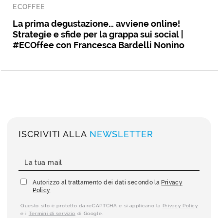
ECOFFEE
La prima degustazione… avviene online!
Strategie e sfide per la grappa sui social |
#ECOffee con Francesca Bardelli Nonino
ISCRIVITI ALLA
NEWSLETTER
Autorizzo al trattamento dei dati secondo la
Privacy
Policy
Questo sito è protetto da reCAPTCHA e si applicano la
Privacy Policy
e i
Termini di servizio
di Google.