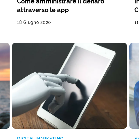
Come amministrare il denaro
I
attraverso le app
C
18 Giugno 2020
1
DIGITAL MARKETING
E