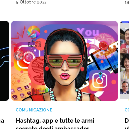
5 Ottobre 2022
1
COMUNICAZIONE
C
ca
Hashtag, app e tutte le armi
D
segrete degli ambassador
u