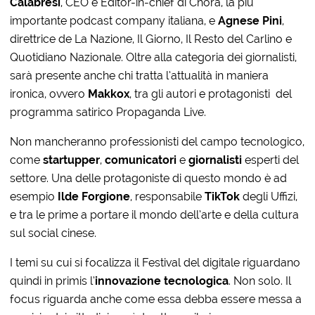
Calabresi
, CEO e Editor-in-chief di Chora, la più
importante podcast company italiana, e
Agnese Pini
,
direttrice de La Nazione, Il Giorno, Il Resto del Carlino e
Quotidiano Nazionale. Oltre alla categoria dei giornalisti,
sarà presente anche chi tratta l’attualità in maniera
ironica, ovvero
Makkox
, tra gli autori e protagonisti del
programma satirico Propaganda Live.
Non mancheranno professionisti del campo tecnologico,
come
startupper
,
comunicatori
e
giornalisti
esperti del
settore. Una delle protagoniste di questo mondo è ad
esempio
Ilde Forgione
, responsabile
TikTok
degli Uffizi,
e tra le prime a portare il mondo dell’arte e della cultura
sul social cinese.
I temi su cui si focalizza il Festival del digitale riguardano
quindi in primis l’
innovazione tecnologica
. Non solo. Il
focus riguarda anche come essa debba essere messa a