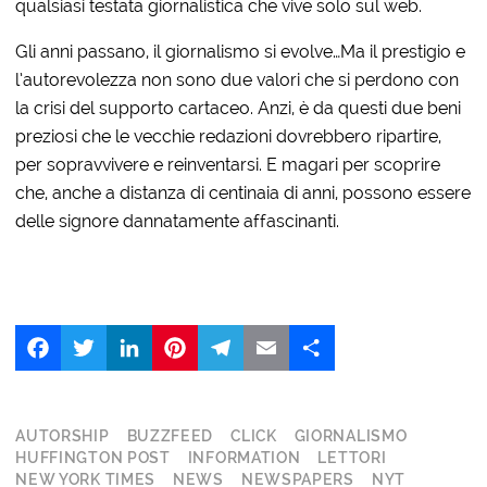
qualsiasi testata giornalistica che vive solo sul web.
Gli anni passano, il giornalismo si evolve…Ma il prestigio e
l’autorevolezza non sono due valori che si perdono con
la crisi del supporto cartaceo. Anzi, è da questi due beni
preziosi che le vecchie redazioni dovrebbero ripartire,
per sopravvivere e reinventarsi. E magari per scoprire
che, anche a distanza di centinaia di anni, possono essere
delle signore dannatamente affascinanti.
Facebook
Twitter
LinkedIn
Pinterest
Telegram
Email
Share
AUTORSHIP
BUZZFEED
CLICK
GIORNALISMO
HUFFINGTON POST
INFORMATION
LETTORI
NEW YORK TIMES
NEWS
NEWSPAPERS
NYT