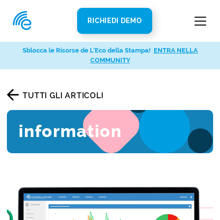
RICHIEDI DEMO
Sblocca le Risorse de L’Eco della Stampa!
ENTRA NELLA
COMMUNITY
TUTTI GLI ARTICOLI
information