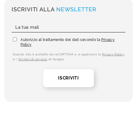
ISCRIVITI ALLA
NEWSLETTER
Autorizzo al trattamento dei dati secondo la
Privacy
Policy
Questo sito è protetto da reCAPTCHA e si applicano la
Privacy Policy
e i
Termini di servizio
di Google.
ISCRIVITI