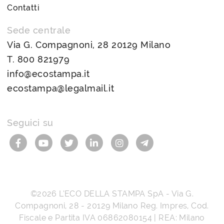
Contatti
Sede centrale
Via G. Compagnoni, 28 20129 Milano
T.
800 821979
info@ecostampa.it
ecostampa@legalmail.it
Seguici su
©2026
L’ECO DELLA STAMPA SpA
-
Via G.
Compagnoni, 28
-
20129
Milano
Reg. Impres, Cod.
Fiscale e Partita IVA
06862080154
| REA: Milano