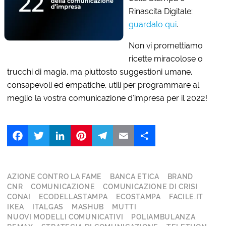
Rinascita Digitale:
guardalo qui
.
Non vi promettiamo
ricette miracolose o
trucchi di magia, ma piuttosto suggestioni umane,
consapevoli ed empatiche, utili per programmare al
meglio la vostra comunicazione d’impresa per il 2022!
Facebook
Twitter
LinkedIn
Pinterest
Telegram
Email
Share
AZIONE CONTRO LA FAME
BANCA ETICA
BRAND
CNR
COMUNICAZIONE
COMUNICAZIONE DI CRISI
CONAI
ECODELLASTAMPA
ECOSTAMPA
FACILE.IT
IKEA
ITALGAS
MASHUB
MUTTI
NUOVI MODELLI COMUNICATIVI
POLIAMBULANZA