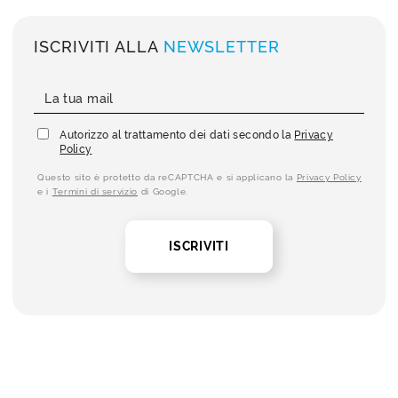
ISCRIVITI ALLA
NEWSLETTER
Autorizzo al trattamento dei dati secondo la
Privacy
Policy
Questo sito è protetto da reCAPTCHA e si applicano la
Privacy Policy
e i
Termini di servizio
di Google.
ISCRIVITI