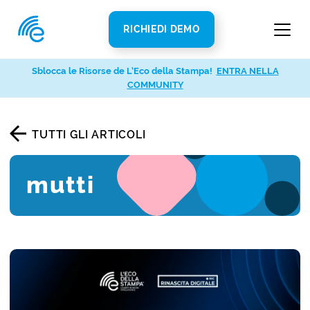
RICHIEDI DEMO
Sblocca le Risorse de L’Eco della Stampa!
ENTRA NELLA
COMMUNITY
TUTTI GLI ARTICOLI
mutti