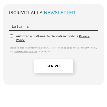
ISCRIVITI ALLA
NEWSLETTER
Autorizzo al trattamento dei dati secondo la
Privacy
Policy
Questo sito è protetto da reCAPTCHA e si applicano la
Privacy Policy
e i
Termini di servizio
di Google.
ISCRIVITI