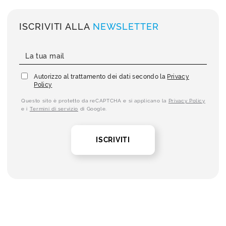
ISCRIVITI ALLA
NEWSLETTER
Autorizzo al trattamento dei dati secondo la
Privacy
Policy
Questo sito è protetto da reCAPTCHA e si applicano la
Privacy Policy
e i
Termini di servizio
di Google.
ISCRIVITI