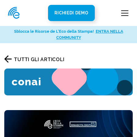
RICHIEDI DEMO
Sblocca le Risorse de L’Eco della Stampa!
ENTRA NELLA
COMMUNITY
TUTTI GLI ARTICOLI
conai