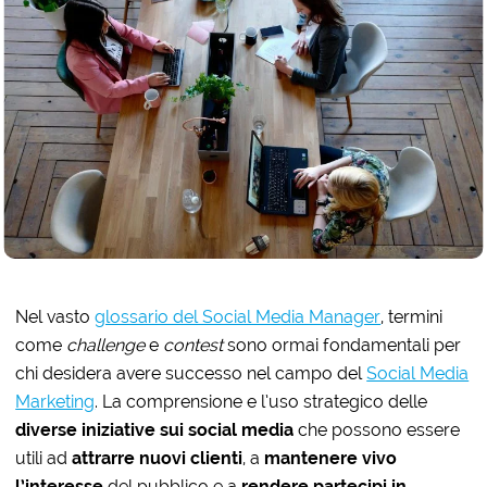
Nel vasto
glossario del Social Media Manager
, termini
come
challenge
e
contest
sono ormai fondamentali per
chi desidera avere successo nel campo del
Social Media
Marketing
. La comprensione e l’uso strategico delle
diverse iniziative sui social media
che possono essere
utili ad
attrarre nuovi clienti
, a
mantenere vivo
l’interesse
del pubblico e a
rendere partecipi in