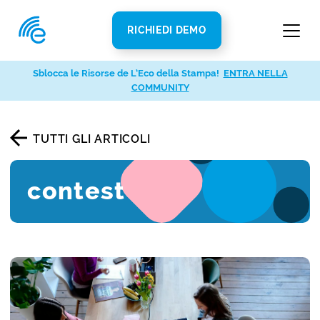
RICHIEDI DEMO
Sblocca le Risorse de L’Eco della Stampa!
ENTRA NELLA
COMMUNITY
TUTTI GLI ARTICOLI
contest