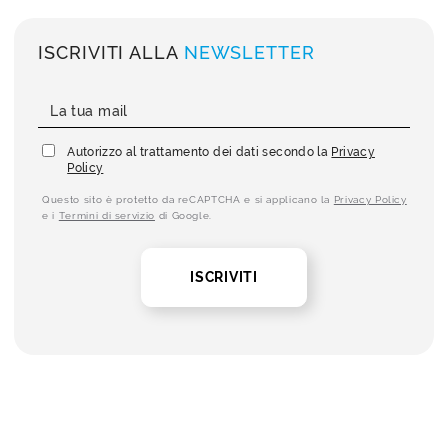
ISCRIVITI ALLA
NEWSLETTER
Autorizzo al trattamento dei dati secondo la
Privacy
Policy
Questo sito è protetto da reCAPTCHA e si applicano la
Privacy Policy
e i
Termini di servizio
di Google.
ISCRIVITI