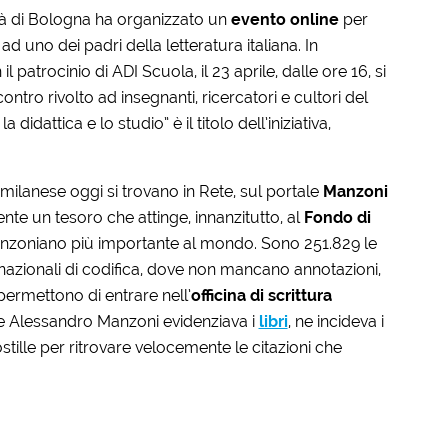
rsità di Bologna ha organizzato un
evento online
per
d uno dei padri della letteratura italiana. In
 patrocinio di ADI Scuola, il 23 aprile, dalle ore 16, si
contro rivolto ad insegnanti, ricercatori e cultori del
idattica e lo studio” è il titolo dell’iniziativa,
milanese oggi si trovano in Rete, sul portale
Manzoni
nte un tesoro che attinge, innanzitutto, al
Fondo di
anzoniano più importante al mondo. Sono 251.829 le
nazionali di codifica, dove non mancano annotazioni,
permettono di entrare nell’
officina di scrittura
che Alessandro Manzoni evidenziava i
libri
, ne incideva i
ostille per ritrovare velocemente le citazioni che