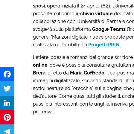
sposi
, opera iniziata il 24 aprile 1821, l’Unive
presentare il primo
archivio virtuale
dedicato a
collaborazione con l’Università di Parma e con il
svolgerà sulla piattaforma
Google Teams
l’in
genere. “Manzoni digitale: nuove proposte per la d
realizzata nell’ambito dei
Progetti PRIN
.
Lettere, poesie e romanzi del grande scrittore 
online
, dove è possibile consultare gratuitame
Brera
, diretto da
Maria Goffredo
, il corpus m
immagini digitalizzate, secondo standard inter
sottolineature ed “orecchie” sulle pagine, che 
Facebook
dell’autore. Come quasi tutti gli studenti, an
Twitter
passi più interessanti con le unghie, inseriva p
preferiva.
LinkedIn
Pinterest