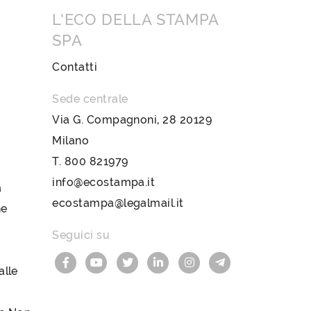
L’ECO DELLA STAMPA
SPA
Contatti
Sede centrale
Via G. Compagnoni, 28 20129
Milano
T.
800 821979
info@ecostampa.it
a
ecostampa@legalmail.it
ne
Seguici su
lle