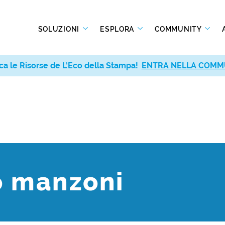
SOLUZIONI
ESPLORA
COMMUNITY
ca le Risorse de L’Eco della Stampa!
ENTRA NELLA COMM
o manzoni