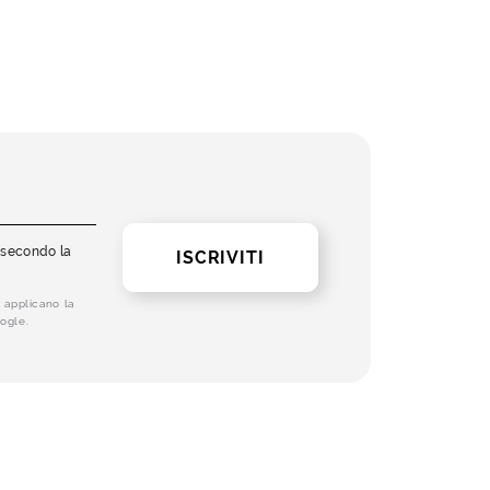
i secondo la
ISCRIVITI
 applicano la
ogle.