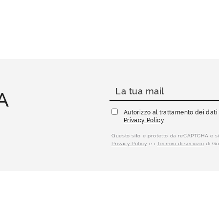
A
Autorizzo al trattamento dei dat
Privacy Policy
Questo sito è protetto da reCAPTCHA e si
Privacy Policy
e i
Termini di servizio
di Go