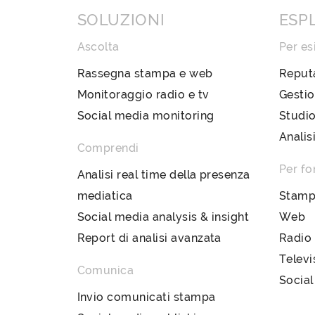
SOLUZIONI
ESP
Ascolta
Per es
Rassegna stampa e web
Reput
Monitoraggio radio e tv
Gestio
Social media monitoring
Studio
Analis
Comprendi
Per fo
Analisi real time della presenza
mediatica
Stam
Social media analysis & insight
Web
Report di analisi avanzata
Radio
Televi
Comunica
Social
Invio comunicati stampa