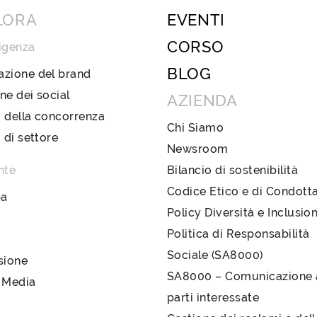
LORA
EVENTI
CORSO
igenza
BLOG
azione del brand
ne dei social
AZIENDA
 della concorrenza
Chi Siamo
i di settore
Newsroom
nte
Bilancio di sostenibilità
Codice Etico e di Condott
pa
Policy Diversità e Inclusio
Politica di Responsabilità
Sociale (SA8000)
sione
SA8000 – Comunicazione a
 Media
parti interessate