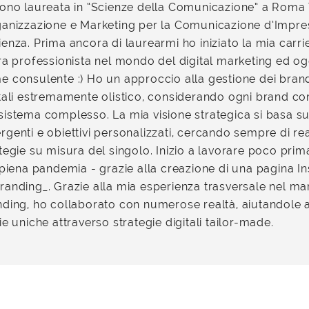
sono laureata in “Scienze della Comunicazione” a Roma 
ganizzazione e Marketing per la Comunicazione d’Impre
enza. Prima ancora di laurearmi ho iniziato la mia carr
ra professionista nel mondo del digital marketing ed o
 consulente :) Ho un approccio alla gestione dei brand
itali estremamente olistico, considerando ogni brand c
sistema complesso. La mia visione strategica si basa s
genti e obiettivi personalizzati, cercando sempre di re
tegie su misura del singolo. Inizio a lavorare poco prim
 piena pandemia - grazie alla creazione di una pagina 
anding_. Grazie alla mia esperienza trasversale nel mar
nding, ho collaborato con numerose realtà, aiutandole 
ie uniche attraverso strategie digitali tailor-made.