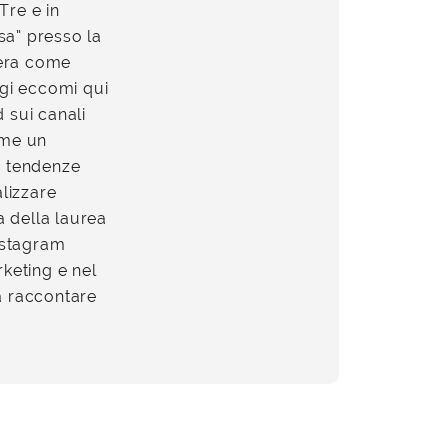
Tre e in
sa” presso la
iera come
ggi eccomi qui
 sui canali
ome un
u tendenze
alizzare
a della laurea
Instagram
keting e nel
a raccontare