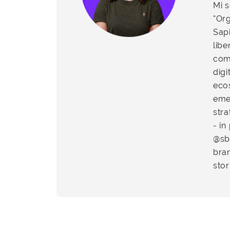
Mi 
“Or
Sapi
libe
come
dig
eco
emer
stra
- in
@sbr
bra
stor