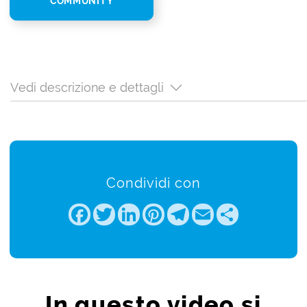
COMMUNITY
Vedi descrizione e dettagli
Condividi con
Facebook
Twitter
LinkedIn
Pinterest
Telegram
Email
Share
In questo video si