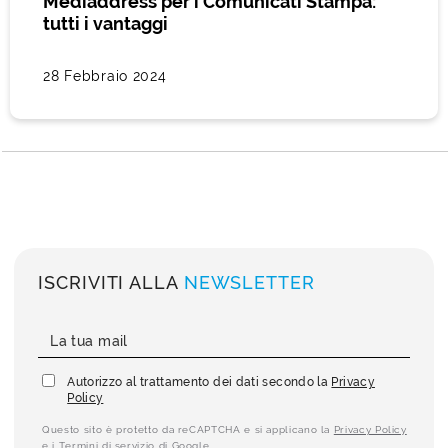
Mediaddress per i Comunicati Stampa:
tutti i vantaggi
28 Febbraio 2024
ISCRIVITI ALLA
NEWSLETTER
Autorizzo al trattamento dei dati secondo la
Privacy
Policy
Questo sito è protetto da reCAPTCHA e si applicano la
Privacy Policy
e i
Termini di servizio
di Google.