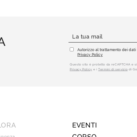
A
Autorizzo al trattamento dei dat
Privacy Policy
Questo sito è protetto da reCAPTCHA e si
Privacy Policy
e i
Termini di servizio
di Go
LORA
EVENTI
CORSO
igenza