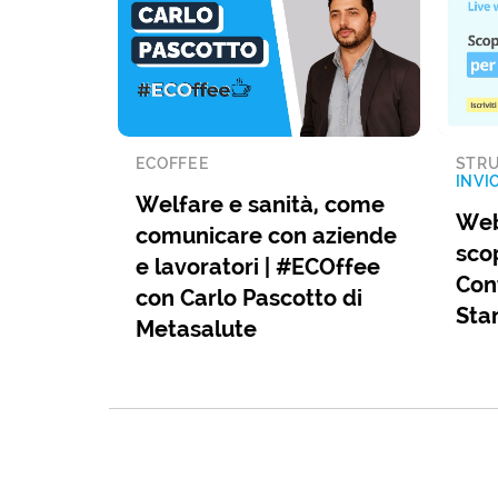
ECOFFEE
STRU
INVI
Welfare e sanità, come
Web
comunicare con aziende
sco
e lavoratori | #ECOffee
Cont
con Carlo Pascotto di
Sta
Metasalute