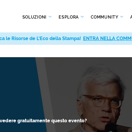
SOLUZIONI
ESPLORA
COMMUNITY
ca le Risorse de L’Eco della Stampa!
ca le Risorse de L’Eco della Stampa!
ENTRA NELLA COMM
ENTRA NELLA COMM
 vedere gratuitamente questo evento?