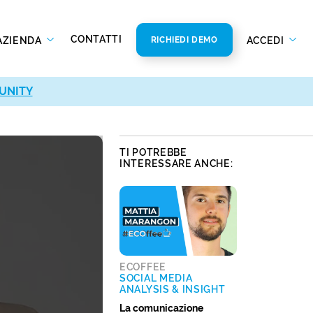
CONTATTI
AZIENDA
ACCEDI
RICHIEDI DEMO
UNITY
UNITY
TI POTREBBE
INTERESSARE ANCHE:
ECOFFEE
SOCIAL MEDIA
ANALYSIS & INSIGHT
La comunicazione