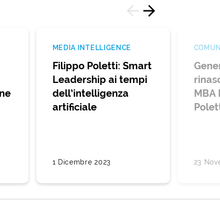
MEDIA INTELLIGENCE
COMUN
Filippo Poletti: Smart
Gener
Leadership ai tempi
rinasc
one
dell’intelligenza
MBA P
artificiale
Polet
1 Dicembre 2023
23 Nov