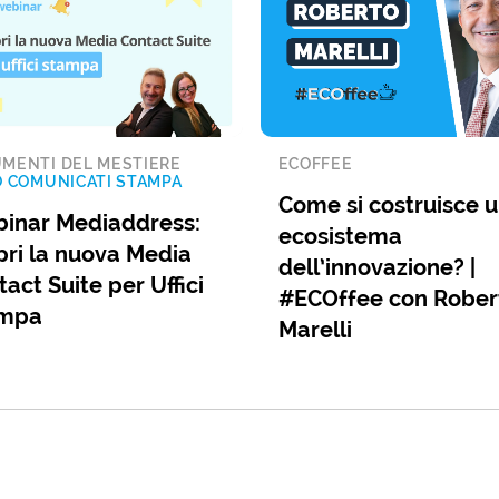
MENTI DEL MESTIERE
ECOFFEE
O COMUNICATI STAMPA
Come si costruisce 
inar Mediaddress:
ecosistema
pri la nuova Media
dell’innovazione? |
act Suite per Uffici
#ECOffee con Rober
mpa
Marelli