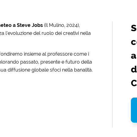
eteo a Steve Jobs
(Il Mulino, 2024),
S
za l’evoluzione del ruolo dei creativi nella
c
a
fondiremo insieme al professore come i
plorando passato, presente e futuro della
d
sua diffusione globale sfoci nella banalità.
C