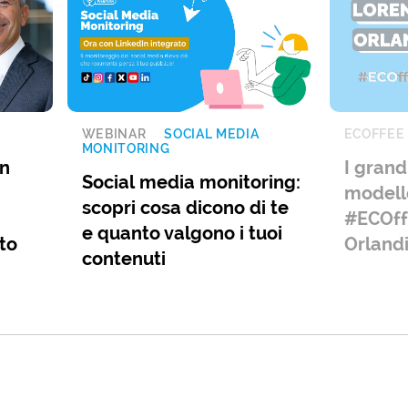
WEBINAR
SOCIAL MEDIA
ECOFFEE
MONITORING
un
I grand
Social media monitoring:
modello
scopri cosa dicono di te
#ECOff
e quanto valgono i tuoi
to
Orland
contenuti