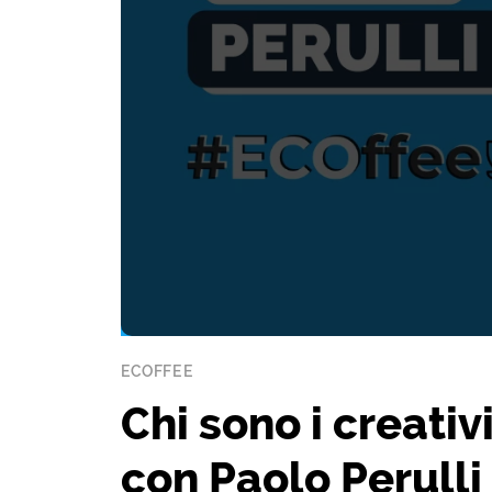
ECOFFEE
Chi sono i creati
con Paolo Perulli