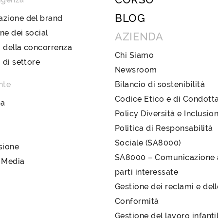
BLOG
azione del brand
ne dei social
AZIENDA
 della concorrenza
Chi Siamo
i di settore
Newsroom
nte
Bilancio di sostenibilità
Codice Etico e di Condott
pa
Policy Diversità e Inclusio
Politica di Responsabilità
Sociale (SA8000)
sione
SA8000 – Comunicazione a
 Media
parti interessate
Gestione dei reclami e del
Conformità
Gestione del lavoro infanti