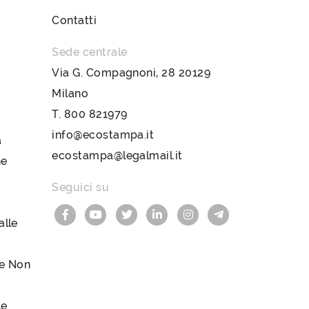
Contatti
Sede centrale
Via G. Compagnoni, 28 20129
Milano
T.
800 821979
info@ecostampa.it
a
ecostampa@legalmail.it
ne
Seguici su
lle
le Non
le