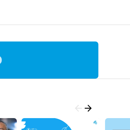
st
gram
ail
Share