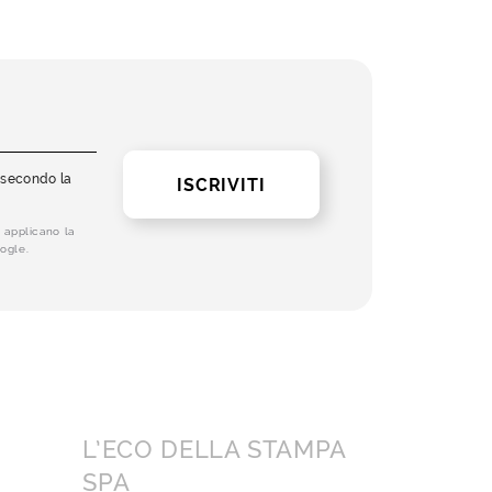
i secondo la
ISCRIVITI
 applicano la
ogle.
L’ECO DELLA STAMPA
SPA