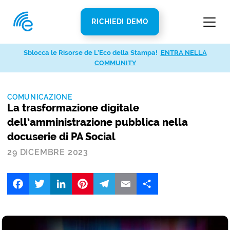
RICHIEDI DEMO
Sblocca le Risorse de L’Eco della Stampa!
ENTRA NELLA
COMMUNITY
COMUNICAZIONE
La trasformazione digitale
dell’amministrazione pubblica nella
docuserie di PA Social
29 DICEMBRE 2023
Facebook
Twitter
LinkedIn
Pinterest
Telegram
Email
Share