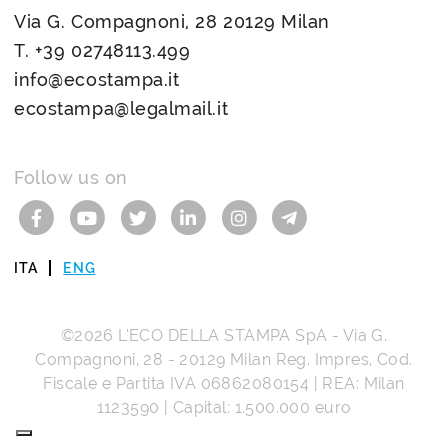
Via G. Compagnoni, 28 20129 Milan
T.
+39 02748113.499
info@ecostampa.it
ecostampa@legalmail.it
Follow us on
ITA
ENG
©2026
L’ECO DELLA STAMPA SpA
-
Via G.
Compagnoni, 28
-
20129
Milan
Reg. Impres, Cod.
Fiscale e Partita IVA
06862080154
| REA: Milan
1123590 | Capital: 1.500.000 euro